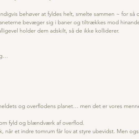
.
igvis behøver at fyldes helt, smelte sammen ~ for så o
laneterne bevæger sig i baner og tiltrækkes mod hinand
ligevel holder dem adskilt, så de ikke kolliderer.
ng…
 heldets og overflodens planet… men det er vores menn
 om fyld og blændværk af overflod.
 når et indre tomrum får lov at styre ubevidst. Men og