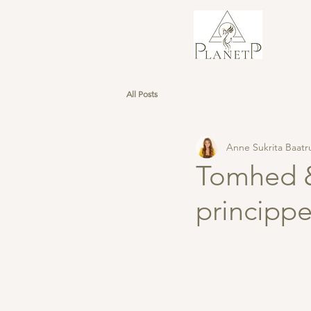
All Posts
Anne Sukrita Baatr
Tomhed &
principp