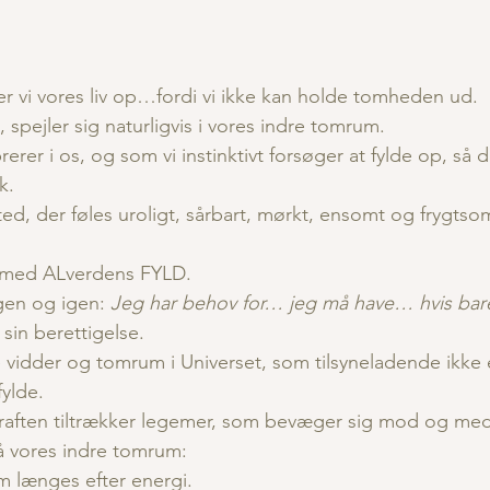
 vi vores liv op…fordi vi ikke kan holde tomheden ud.
spejler sig naturligvis i vores indre tomrum.
rerer i os, og som vi instinktivt forsøger at fylde op, så d
k.
d, der føles uroligt, sårbart, mørkt, ensomt og frygtsomt
med ALverdens FYLD.
igen og igen: 
Jeg har behov for… jeg må have… hvis bare
in berettigelse. 
 vidder og tomrum i Universet, som tilsyneladende ikke er
ylde.
aften tiltrækker legemer, som bevæger sig mod og med
på vores indre tomrum:
om længes efter energi.