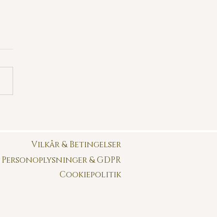
lle historie, om Saturn,
on og Pluto på 3-dages
hedsretræte
Vilkår & Betingelser
Personoplysninger & GDPR
Cookiepolitik