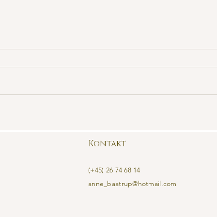
1. april 😉 ~ Om
En li
Undvigelsesvejen
Chir
stil
Kontakt
​(+45) 26 74 68 14​
anne_baatrup@hotmail.com