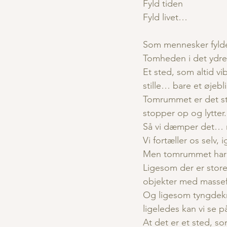
Fyld tiden
Fyld livet…
Som mennesker fylder
Tomheden i det ydre, 
Et sted, som altid vib
stille… bare et øjebli
Tomrummet er det ste
stopper op og lytter.
Så vi dæmper det… 
Vi fortæller os selv, 
Men tomrummet har s
Ligesom der er store
objekter med massef
Og ligesom tyngdekr
ligeledes kan vi se 
At det er et sted, s