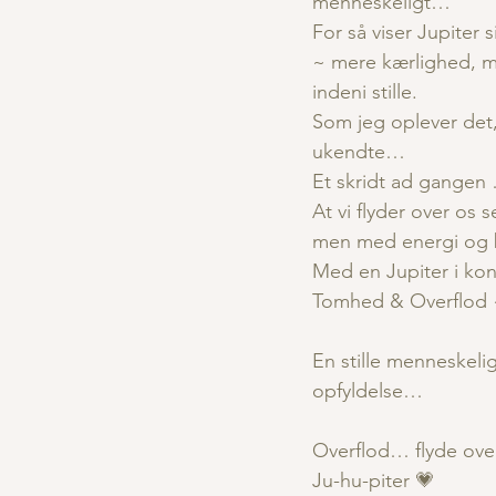
menneskeligt…
For så viser Jupiter
~ mere kærlighed, me
indeni stille.
Som jeg oplever det,
ukendte…
Et skridt ad gang
At vi flyder over os
men med energi og 
Med en Jupiter i konj
Tomhed & Overflod ~
En stille menneskel
opfyldelse…
Overflod… flyde ov
Ju-hu-piter 💗