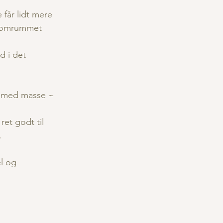
får lidt mere 
i tomrummet 
d i det 
e med masse ~ 
et godt til 
.
l og 