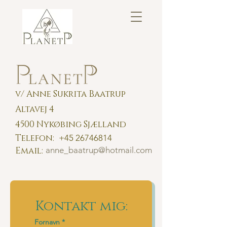
v/
A
nne Sukrita Baatrup
Altavej 4
4500 Nykøbing Sjæl
land
Telefon:
+45 26746814
Email:
anne_baatrup@hotmail.com
Kontakt mig:
Fornavn
*