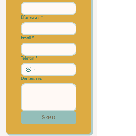
Efternavn:
*
Email
*
Telefon
*
Din besked:
Send