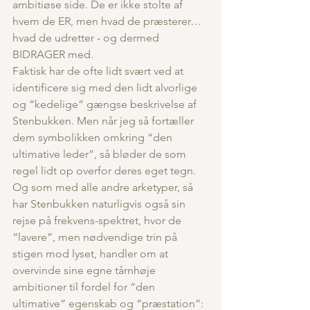
ambitiøse side. De er ikke stolte af 
hvem de ER, men hvad de præsterer… 
hvad de udretter - og dermed 
BIDRAGER med.
Faktisk har de ofte lidt svært ved at 
identificere sig med den lidt alvorlige 
og “kedelige” gængse beskrivelse af 
Stenbukken. Men når jeg så fortæller 
dem symbolikken omkring “den 
ultimative leder”, så bløder de som 
regel lidt op overfor deres eget tegn.
Og som med alle andre arketyper, så 
har Stenbukken naturligvis også sin 
rejse på frekvens-spektret, hvor de 
“lavere”, men nødvendige trin på 
stigen mod lyset, handler om at 
overvinde sine egne tårnhøje 
ambitioner til fordel for “den 
ultimative” egenskab og “præstation”: