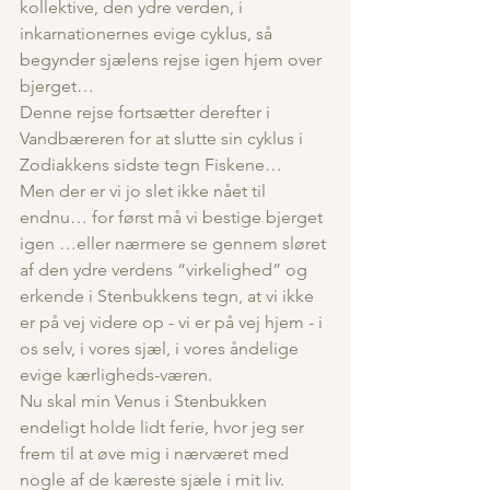
kollektive, den ydre verden, i 
inkarnationernes evige cyklus, så 
begynder sjælens rejse igen hjem over 
bjerget…
Denne rejse fortsætter derefter i 
Vandbæreren for at slutte sin cyklus i 
Zodiakkens sidste tegn Fiskene…
Men der er vi jo slet ikke nået til 
endnu… for først må vi bestige bjerget 
igen …eller nærmere se gennem sløret 
af den ydre verdens “virkelighed” og 
erkende i Stenbukkens tegn, at vi ikke 
er på vej videre op - vi er på vej hjem - i 
os selv, i vores sjæl, i vores åndelige 
evige kærligheds-væren.
Nu skal min Venus i Stenbukken 
endeligt holde lidt ferie, hvor jeg ser 
frem til at øve mig i nærværet med 
nogle af de kæreste sjæle i mit liv.