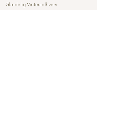
Glædelig Vintersolhverv 
Glædelig højtid og (kalender)-nytår til 
alle væsner og sjæle i skabelsen
Sukrita