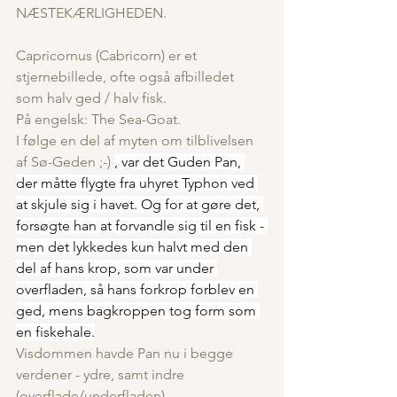
NÆSTEKÆRLIGHEDEN.
Capricornus (Cabricorn) er et 
stjernebillede, ofte også afbilledet 
som halv ged / halv fisk.
På engelsk: The Sea-Goat.
I følge en del af myten om tilblivelsen 
af Sø-Geden ;-) 
, var det Guden Pan, 
der måtte flygte fra uhyret Typhon ved 
at skjule sig i havet. Og for at gøre det, 
forsøgte han at forvandle sig til en fisk - 
men det lykkedes kun halvt med den 
del af hans krop, som var under 
overfladen, så hans forkrop forblev en 
ged, mens bagkroppen tog form som 
en fiskehale.
Visdommen havde Pan nu i begge 
verdener - ydre, samt indre 
(overflade/underfladen).