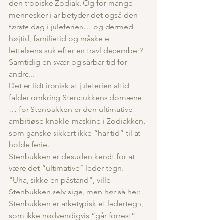
den tropiske Zodiak. Og for mange 
mennesker i år betyder det også den 
første dag i juleferien… og dermed 
højtid, familietid og måske et 
lettelsens suk efter en travl december?
Samtidig en svær og sårbar tid for 
andre...
Det er lidt ironisk at juleferien altid 
falder omkring Stenbukkens domæne 
… for Stenbukken er den ultimative 
ambitiøse knokle-maskine i Zodiakken, 
som ganske sikkert ikke “har tid” til at 
holde ferie.
Stenbukken er desuden kendt for at 
være det “ultimative” leder-tegn.
"Uha, sikke en påstand", ville 
Stenbukken selv sige, men hør så her:
Stenbukken er arketypisk et ledertegn, 
som ikke nødvendigvis “går forrest” 