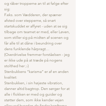
og råber tropperne an til at følge efter 
sig:
F.eks. som Vædderen, der spæner 
afsted over stepperne, så snart 
startskuddet er affyret - uden at se sig 
tilbage om teamet er med, eller Løven, 
som stiller sig på midten af scenen og 
får alle til at dåne i beundring over 
dens funklende hårpragt…
(Overdrivelse fremmer forståelsen - jeg 
er ikke ude på at træde på nogens 
stolthed her ;-)
Stenbukkens “karisma” er af en anden 
kvalitet:
Stenbukken, i sin højeste vibration, 
danner altid bagtrop. Den sørger for at 
alle i flokken er med og guider og 
støtter dem, som ikke kender vejen 
eller ved hvordan de finder kræfterne 