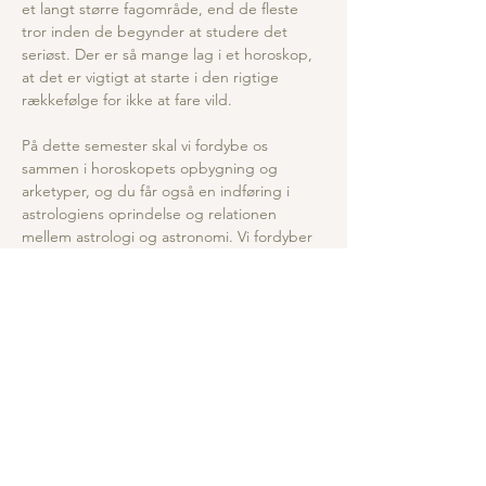
et langt større fagområde, end de fleste 
tror inden de begynder at studere det 
seriøst. Der er så mange lag i et horoskop, 
at det er vigtigt at starte i den rigtige 
rækkefølge for ikke at fare vild.
På dette semester skal vi fordybe os 
sammen i horoskopets opbygning og 
arketyper, og du får også en indføring i 
astrologiens oprindelse og relationen 
mellem astrologi og astronomi. Vi fordyber 
os bl.a. i emnerne:
Vis mere
Del dette event